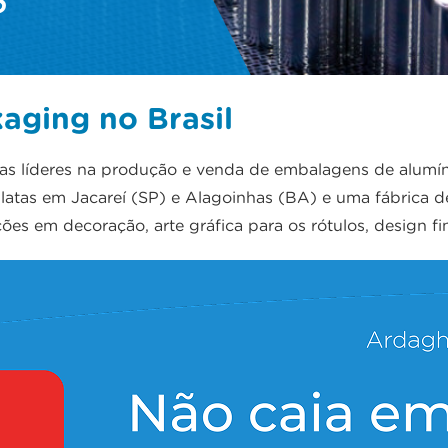
aging no Brasil
s líderes na produção e venda de embalagens de alumín
e latas em Jacareí (SP) e Alagoinhas (BA) e uma fábrica
es em decoração, arte gráfica para os rótulos, design fin