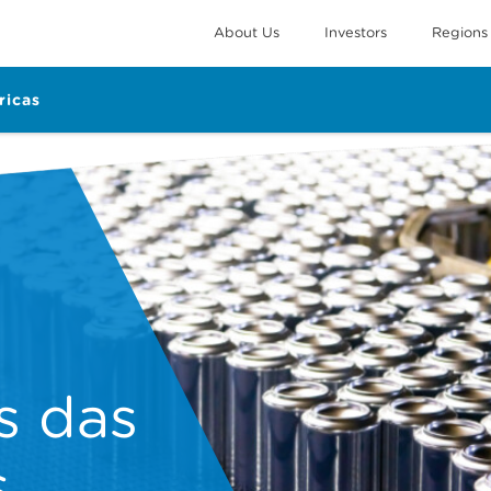
About Us
Investors
Regions
ricas
s das
s