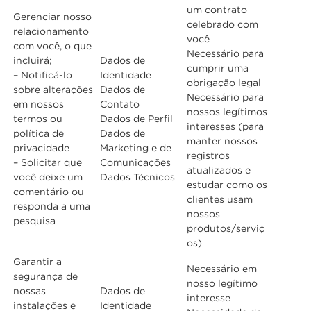
um contrato
Gerenciar nosso
celebrado com
relacionamento
você
com você, o que
Necessário para
incluirá;
Dados de
cumprir uma
– Notificá-lo
Identidade
obrigação legal
sobre alterações
Dados de
Necessário para
em nossos
Contato
nossos legítimos
termos ou
Dados de Perfil
interesses (para
política de
Dados de
manter nossos
privacidade
Marketing e de
registros
– Solicitar que
Comunicações
atualizados e
você deixe um
Dados Técnicos
estudar como os
comentário ou
clientes usam
responda a uma
nossos
pesquisa
produtos/serviç
os)
Garantir a
Necessário em
segurança de
nosso legítimo
nossas
Dados de
interesse
instalações e
Identidade