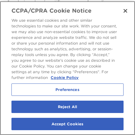
não relacionado, nós notificaremos você e explicaremos o
fundamento legal que nos permite preceder dessa forma.
CCPA/CPRA Cookie Notice
We use essential cookies and other similar
Informamos que podemos tratar seus dados pessoais sem
technologies to make our site work. With your consent,
seu conhecimento ou consentimento, em conformidade
we may also use non-essential cookies to improve user
com as regras acima, caso seja exigido ou permitido por lei.
experience and analyze website traffic. We do not sell
or share your personal information and will not use
5. Divulhações de Seus Dados
technology such as analytics, advertising, or session-
Pessoais
replay tools unless you agree. By clicking “Accept,”
you agree to our website's cookie use as described in
our Cookie Policy. You can change your cookie
É possível que tenhamos que compartilhar seus dados
settings at any time by clicking "Preferences". For
pessoais com os terceiros estabelecidos abaixo para os fins
further information
Cookie Policy
previstos na tabela do parágrafo 4 acima.
Preferences
Terceiros Internos, conforme estabelecido
no
Glossário
.
Reject All
Terceiros Externos, conforme estabelecido
no
Glossário
.
Accept Cookies
Terceiros a quem possamos optar por vender,